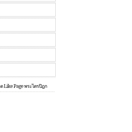
กด Like Page พระไตรปิฎก