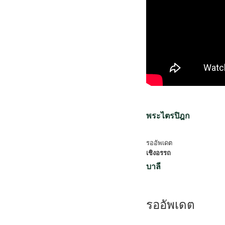
พระไตรปิฎก
รออัพเดต
เชิงอรรถ
บาลี
รออัพเดต