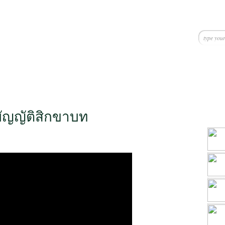
ัญญัติสิกขาบท