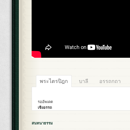
พระไตรปิฎก
บาลี
อรรถกถา
รออัพเดต
เชิงอรรถ
สนทนาธรรม