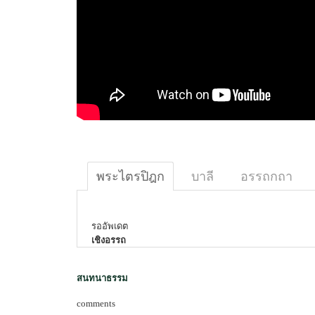
พระไตรปิฎก
บาลี
อรรถกถา
รออัพเดต
เชิงอรรถ
สนทนาธรรม
comments