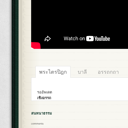
พระไตรปิฎก
บาลี
อรรถกถา
รออัพเดต
เชิงอรรถ
สนทนาธรรม
comments