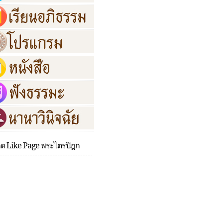
กด Like Page พระไตรปิฎก