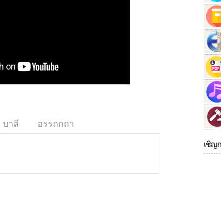
บาลี
อรรถกถา
เชิญ