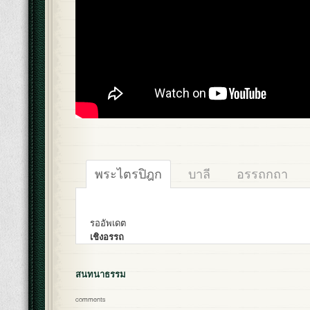
พระไตรปิฎก
บาลี
อรรถกถา
รออัพเดต
เชิงอรรถ
สนทนาธรรม
comments