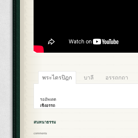
พระไตรปิฎก
บาลี
อรรถกถา
รออัพเดต
เชิงอรรถ
สนทนาธรรม
comments