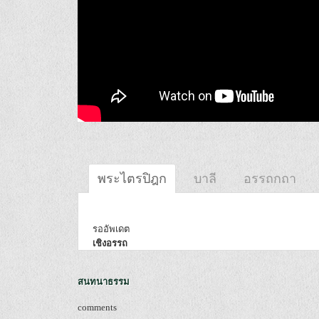
พระไตรปิฎก
บาลี
อรรถกถา
รออัพเดต
เชิงอรรถ
สนทนาธรรม
comments