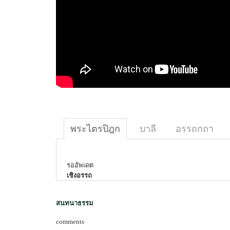
พระไตรปิฎก
บาลี
อรรถกถา
รออัพเดต
เชิงอรรถ
สนทนาธรรม
comments