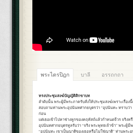
พระไตรปิฎก
บาลี
อรรถกถา
ทรงประชุมสงฆ์บัญญัติสิกขาบท
ลำดับนั้น พระผู้มีพระภาครับสั่งให้ประชุมสงฆ์เพราะเรื่องนี้
สอบถามท่านพระอุปนันทศากยบุตรว่า “อุปนันทะ ทราบว่า 
ก่อน
แต่เธอเข้าไปหาช่างหูกของคฤหัสถ์แล้วกำหนดจีวร จริงหร
อุปนันทศากยบุตรทูลรับว่า “จริง พระพุทธเจ้าข้า” พระผู้ม
“อุปนันทะ เขาเป็นญาติของเธอหรือไม่ใช่ญาติ” ท่านพระอ