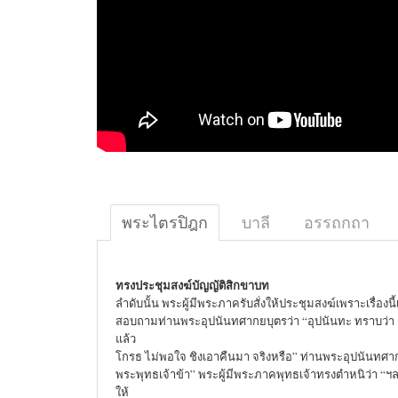
พระไตรปิฎก
บาลี
อรรถกถา
ทรงประชุมสงฆ์บัญญัติสิกขาบท
ลำดับนั้น พระผู้มีพระภาครับสั่งให้ประชุมสงฆ์เพราะเรื่องนี้
สอบถามท่านพระอุปนันทศากยบุตรว่า “อุปนันทะ ทราบว่า เ
แล้ว
โกรธ ไม่พอใจ ชิงเอาคืนมา จริงหรือ” ท่านพระอุปนันทศากย
พระพุทธเจ้าข้า” พระผู้มีพระภาคพุทธเจ้าทรงตำหนิว่า “ฯ
ให้