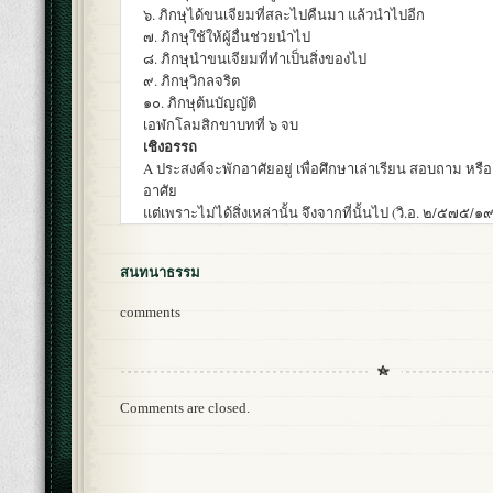
๖. ภิกษุได้ขนเจียมที่สละไปคืนมา แล้วนำไปอีก
๗. ภิกษุใช้ให้ผู้อื่นช่วยนำไป
๘. ภิกษุนำขนเจียมที่ทำเป็นสิ่งของไป
๙. ภิกษุวิกลจริต
๑๐. ภิกษุต้นบัญญัติ
เอฬกโลมสิกขาบทที่ ๖ จบ
เชิงอรรถ
A ประสงค์จะพักอาศัยอยู่ เพื่อศึกษาเล่าเรียน สอบถาม หรือเพ
อาศัย
แต่เพราะไม่ได้สิ่งเหล่านั้น จึงจากที่นั้นไป (วิ.อ. ๒/๕๗๕/๑
สนทนาธรรม
comments
Comments are closed.