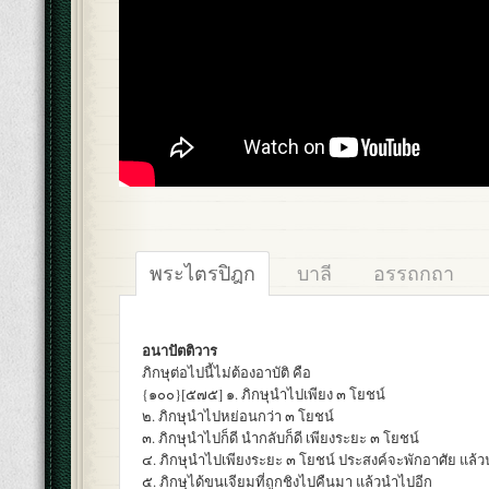
พระไตรปิฎก
บาลี
อรรถกถา
อนาปัตติวาร
ภิกษุต่อไปนี้ไม่ต้องอาบัติ คือ
{๑๐๐}[๕๗๕] ๑. ภิกษุนำไปเพียง ๓ โยชน์
๒. ภิกษุนำไปหย่อนกว่า ๓ โยชน์
๓. ภิกษุนำไปก็ดี นำกลับก็ดี เพียงระยะ ๓ โยชน์
๔. ภิกษุนำไปเพียงระยะ ๓ โยชน์ ประสงค์จะพักอาศัย แล้วน
๕. ภิกษุได้ขนเจียมที่ถูกชิงไปคืนมา แล้วนำไปอีก