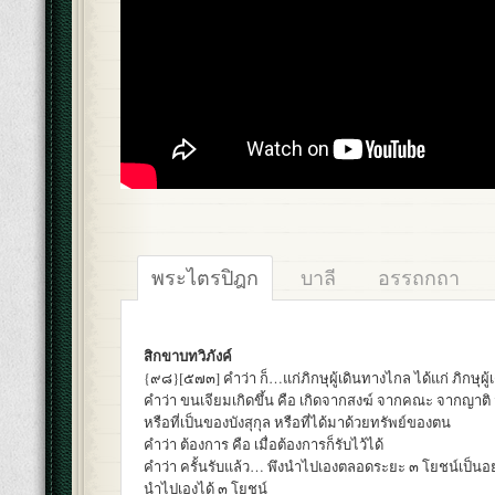
พระไตรปิฎก
บาลี
อรรถกถา
สิกขาบทวิภังค์
{๙๘}[๕๗๓] คำว่า ก็…แก่ภิกษุผู้เดินทางไกล ได้แก่ ภิกษุผู้
คำว่า ขนเจียมเกิดขึ้น คือ เกิดจากสงฆ์ จากคณะ จากญาติ
หรือที่เป็นของบังสุกุล หรือที่ได้มาด้วยทรัพย์ของตน
คำว่า ต้องการ คือ เมื่อต้องการก็รับไว้ได้
คำว่า ครั้นรับแล้ว… พึงนำไปเองตลอดระยะ ๓ โยชน์เป็นอย
นำไปเองได้ ๓ โยชน์