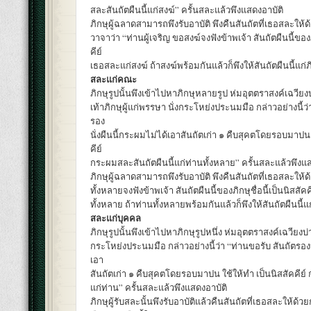
สละสันถัตผืนนี้แก่สงฆ์” ครั้นสละแล้วพึงแสดงอาบัติ
ภิกษุผู้ฉลาดสามารถพึงรับอาบัติ พึงคืนสันถัตที่เธอสละให้
วาจาว่า “ท่านผู้เจริญ ขอสงฆ์จงฟังข้าพเจ้า สันถัตผืนนี้ของภิ
คีย์
เธอสละแก่สงฆ์ ถ้าสงฆ์พร้อมกันแล้วก็พึงให้สันถัตผืนนี้แก่ภิก
สละแก่คณะ
ภิกษุรูปนั้นพึงเข้าไปหาภิกษุหลายรูป ห่มอุตตราสงค์เฉวียงบ
เท้าภิกษุผู้แก่พรรษา นั่งกระโหย่งประนมมือ กล่าวอย่างนี้ว่า
รอง
นั่งผืนนี้กระผมไม่ได้เอาสันถัตเก่า ๑ คืบสุคตโดยรอบมาปน 
คีย์
กระผมสละสันถัตผืนนี้แก่ท่านทั้งหลาย” ครั้นสละแล้วพึงแส
ภิกษุผู้ฉลาดสามารถพึงรับอาบัติ พึงคืนสันถัตที่เธอสละให้ด
ทั้งหลายจงฟังข้าพเจ้า สันถัตผืนนี้ของภิกษุชื่อนี้เป็นนิสสั
ทั้งหลาย ถ้าท่านทั้งหลายพร้อมกันแล้วก็พึงให้สันถัตผืนนี้แก่ภ
สละแก่บุคคล
ภิกษุรูปนั้นพึงเข้าไปหาภิกษุรูปหนึ่ง ห่มอุตตราสงค์เฉวียงบ่าข
กระโหย่งประนมมือ กล่าวอย่างนี้ว่า “ท่านขอรับ สันถัตรองน
เอา
สันถัตเก่า ๑ คืบสุคตโดยรอบมาปน ใช้ให้ทำ เป็นนิสสัคคีย์
แก่ท่าน” ครั้นสละแล้วพึงแสดงอาบัติ
ภิกษุผู้รับสละนั้นพึงรับอาบัติแล้วคืนสันถัตที่เธอสละให้ด้