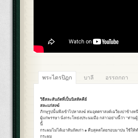
พระไตรปิฎก
บาลี
อรรถกถา
วิธีสละสันถัตที่เป็นนิสสัคคีย์
สละแก่สงฆ์
ภิกษุรูปนั้นพึงเข้าไปหาสงฆ์ ห่มอุตตราสงค์เฉวียงบ่าข้างหนึ
ผู้แก่พรรษา นั่งกระโหย่งประนมมือ กล่าวอย่างนี้ว่า “ท่านผู้
นี้
กระผมไม่ได้เอาสันถัตเก่า ๑ คืบสุคตโดยรอบมาปน ใช้ให้ทำ 
กระผม