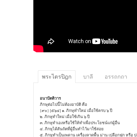
พระไตรปิฎก
บาลี
อรรถกถา
อนาปัตติวาร
ภิกษุต่อไปนี้ไม่ต้องอาบัติ คือ
{๙๐} [๕๖๔] ๑. ภิกษุทำใหม่ เมื่อใช้ครบ ๖ ปี
๒. ภิกษุทำใหม่ เมื่อใช้เกิน ๖ ปี
๓. ภิกษุทำเองหรือใช้ให้ทำเพื่อประโยชน์แก่ผู้อื่น
๔. ภิกษุได้สันถัตที่ผู้อื่นทำไว้มาใช้สอย
๕. ภิกษุทำเป็นเพดาน เครื่องลาดพื้น ม่าน เปลือกฟูก หรื