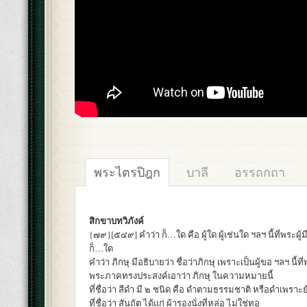
พระไตรปิฎก
บาลี
อรรถกถา
สิกขาบทวิภังค์
{๗๙}[๕๔๙] คำว่า ก็…ใด คือ ผู้ใด ผู้เช่นใด ฯลฯ นี้ที่พระผู
ก็…ใด
คำว่า ภิกษุ มีอธิบายว่า ชื่อว่าภิกษุ เพราะเป็นผู้ขอ ฯลฯ นี้ที่พ
พระภาคทรงประสงค์เอาว่า ภิกษุ ในความหมายนี้
ที่ชื่อว่า สีดำ มี ๒ ชนิด คือ ดำตามธรรมชาติ หรือดำเพราะ
ที่ชื่อว่า สันถัต ได้แก่ ผ้ารองนั่งที่หล่อ ไม่ใช่ทอ