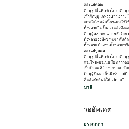
สละแก่คณะ
ภิกษุรูปนั้นพึงเข้าไปหาภิกษ
เท้าภิกษุผู้แก่พรรษา นั่งกระ
ผสมใยไหมผืนนี้กระผมใช้ให้ท
ทั้งหลาย” ครั้นสละแล้วพึงแส
ภิกษุผู้ฉลาดสามารถพึงรับอาบ
ทั้งหลายจงฟังข้าพเจ้า สันถัตผ
ทั้งหลาย ถ้าท่านทั้งหลายพร้อม
สละแก่บุคคล
ภิกษุรูปนั้นพึงเข้าไปหาภิกษุร
กระโหย่งประนมมือ กล่าวอย่าง
เป็นนิสสัคคีย์ กระผมสละสันถ
ภิกษุผู้รับสละนั้นพึงรับอาบั
คืนสันถัตผืนนี้ให้แก่ท่าน”
บาลี
รออัพเดต
อรรถกถา