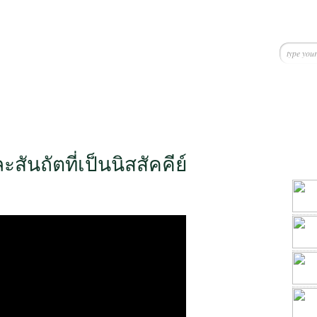
ะสันถัตที่เป็นนิสสัคคีย์