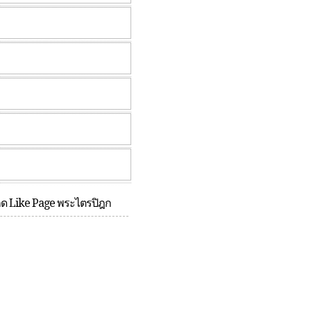
กด Like Page พระไตรปิฎก