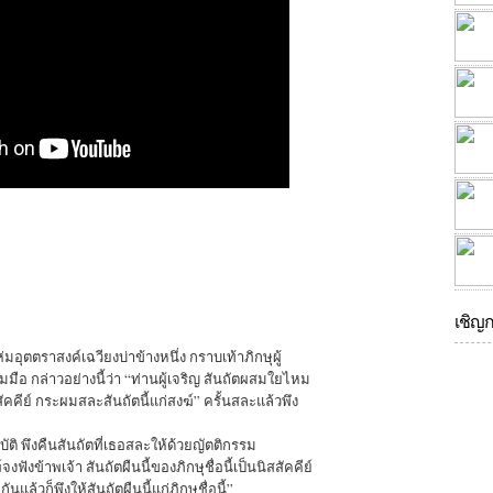
เชิญ
ห่มอุตตราสงค์เฉวียงบ่าข้างหนึ่ง กราบเท้าภิกษุผู้
มือ กล่าวอย่างนี้ว่า “ท่านผู้เจริญ สันถัตผสมใยไหม
สัคคีย์ กระผมสละสันถัตนี้แก่สงฆ์” ครั้นสละแล้วพึง
ัติ พึงคืนสันถัตที่เธอสละให้ด้วยญัตติกรรม
งฟังข้าพเจ้า สันถัตผืนนี้ของภิกษุชื่อนี้เป็นนิสสัคคีย์
แล้วก็พึงให้สันถัตผืนนี้แก่ภิกษุชื่อนี้”