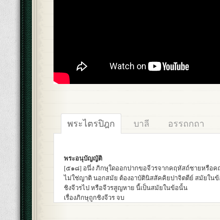
พระไตรปิฎก
บาลี
อรรถกถา
พระอนุบัญญัติ
[๕๑๘] อนึ่ง ภิกษุใดออกปากขอจีวรจากคฤหัสถ์ชายหรือคฤห
ไม่ใช่ญาติ นอกสมัย ต้องอาบัตินิสสัคคิยปาจิตตีย์ สมัยในข้อ
ชิงจีวรไป หรือจีวรสูญหาย นี้เป็นสมัยในข้อนั้น
เรื่องภิกษุถูกชิงจีวร จบ