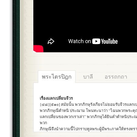
พระไตรปิฎก
บาลี
อรรถกถา
เรื่องแลกเปลี่ยนจีวร
{๔๘}[๕๑๐] สมัยนั้น พวกภิกษุรังเกียจไม่ยอมรับจีวรแลกเ
พวกภิกษุณีตำหนิ ประณาม โพนทะนาว่า “ไฉนพวกพระคุณเ
แลกเปลี่ยนของพวกเราเล่า” พวกภิกษุได้ยินคำตำหนิป
พวก
ภิกษุณีจึงนำความนี้ไปกราบทูลพระผู้มีพระภาคให้ทรงทร