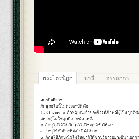
พระไตรปิฎก
บาลี
อรรถกถา
อนาปัตติวาร
ภิกษุต่อไปนี้ไม่ต้องอาบัติ คือ
{๔๕}[๕๐๗] ๑. ภิกษุผู้เป็นเจ้าของจีวรที่ภิกษุณีผู้เป็นญาติซ
สหายผู้ไม่ใช่ญาติคอยช่วยเหลือ
๒. ภิกษุไม่ได้ใช้ ภิกษุณีไม่ใช่ญาติซักให้เอง
๓. ภิกษุใช้ซักจีวรที่ยังไม่ได้ใช้สอย
๔. ภิกษุใช้ภิกษุณีผู้ไม่ใช่ญาติให้ซักบริขารอย่างอื่น นอกจ