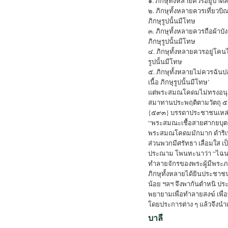
๑. ภิกษุทั้งหลายควรอยู่ป่าตล
๒. ภิกษุทั้งหลายควรเที่ยวบิ
ภิกษุรูปนั้นมีโทษ
๓. ภิกษุทั้งหลายควรถือผ้าบัง
ภิกษุรูปนั้นมีโทษ
๔. ภิกษุทั้งหลายควรอยู่โคนไม
รูปนั้นมีโทษ
๕. ภิกษุทั้งหลายไม่ควรฉันป
เนื้อ ภิกษุรูปนั้นมีโทษ’
แต่พระสมณโคดมไม่ทรงอนุญา
สมาทานประพฤติตามวัตถุ ๕ ป
{๕๙๓} บรรดาประชาชนเหล่านั้น
“พระสมณะเชื้อสายศากยบุตรเ
พระสมณโคดมมักมาก ดำริเพ
ส่วนพวกมีศรัทธา เลื่อมใส เป
ประณาม โพนทะนาว่า “ไฉนพร
ทำลายจักรของพระผู้มีพระภ
ภิกษุทั้งหลายได้ยินประชา
น้อย ฯลฯ จึงพากันตำหนิ ป
พยายามเพื่อทำลายสงฆ์ เพื่อ
โดยประการต่าง ๆ แล้วจึงนำ
บาลี