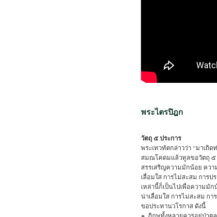
พระไตรปิฎก
วัตถุ ๕ ประการ
พระเทวทัตกล่าวว่า “มาเถิด
สมณโคดมแล้วทูลขอวัตถุ ๕ ป
สรรเสริญความมักน้อย ควา
เลื่อมใส การไม่สะสม การปร
เหล่านี้ก็เป็นไปเพื่อความ
น่าเลื่อมใส การไม่สะสม กา
ขอประทานวโรกาส ดังนี้
๑. ภิกษุทั้งหลายควรอยู่ป่าตล