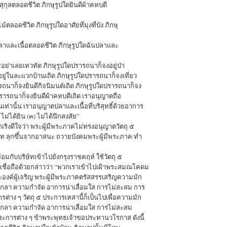
สุกุลตลอดชีวิต ภิกษุรูปใดยินดีผ้าคหบดี
้ตลอดชีวิต ภิกษุรูปใดอาศัยที่มุงที่บัง ภิกษุ
ลาและเนื้อตลอดชีวิต ภิกษุรูปใดฉันปลาและ
“อย่าเลยเทวทัต ภิกษุรูปใดปรารถนาก็จงอยู่ป่า
อยู่ในละแวกบ้านเถิด ภิกษุรูปใดปรารถนาก็จงเที่ยว
ถนาก็จงยินดีกิจนิมนต์เถิด ภิกษุรูปใดปรารถนาก็จง
ใดปรารถนาก็จงยินดีผ้าคหบดีเถิด เราอนุญาตถือ
่านั้น เราอนุญาตปลาและเนื้อที่บริสุทธิ์ด้วยอาการ
 ไม่ได้ยิน (๓) ไม่ได้นึกสงสัย”
าเริงดีใจว่า พระผู้มีพระภาคไม่ทรงอนุญาตวัตถุ ๕
ิษัท ลุกขึ้นจากอาสนะ ถวายบังคมพระผู้มีพระภาค ทำ
อมกับบริษัทเข้าไปยังกรุงราชคฤห์ ใช้วัตถุ ๕
ื่อถือด้วยกล่าวว่า “พวกเราเข้าไปเฝ้าพระสมณโคดม
ะองค์ผู้เจริญ พระผู้มีพระภาคตรัสสรรเสริญความมัก
กลา ความกำจัด อาการน่าเลื่อมใส การไม่สะสม การ
าง ๆ วัตถุ ๕ ประการเหล่านี้ก็เป็นไปเพื่อความมัก
กลา ความกำจัด อาการน่าเลื่อมใส การไม่สะสม
การต่าง ๆ ข้าพระพุทธเจ้าขอประทานวโรกาส ดังนี้