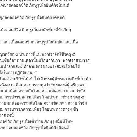
ณฑบาตตลอดชีวิต ภิกษุรูปใดยินดีกิจนิมนต์
สุกุลตลอดชีวิต ภิกษุรูปใดยินดีผ้าคหบดี
้ตลอดชีวิต ภิกษุรูปใดอาศัยที่มุงที่บัง ภิกษุ
ลาและเนื้อตลอดชีวิต ภิกษุรูปใดฉันปลาและเนื้อ
วัตถุ ๕ ประการนี้แน่ พวกเราจักใช้วัตถุ ๕
เชื่อถือ” ท่านเหล่านั้นปรึกษากันว่า “พวกเราสามารถ
ล่านั้นทำลายสงฆ์ ทำลายจักรของพระสมณโคดมได้
มใสในการปฏิบัติปอน ๆ”
้อมด้วยบริษัทได้เข้าไปเฝ้าพระผู้มีพระภาคถึงที่ประทับ
วนั่งลง ณ ที่สมควร กราบทูลว่า “พระองค์ผู้เจริญ พระ
วามมักน้อย ความสันโดษ ความขัดเกลา ความกำจัด
สม การปรารภความเพียร โดยประการต่าง ๆ วัตถุ ๕
่อความมักน้อย ความสันโดษ ความขัดเกลา ความกำจัด
ะสม การปรารภความเพียร โดยประการต่าง ๆ ข้า
ส ดังนี้
อดชีวิต ภิกษุรูปใดเข้าบ้าน ภิกษุรูปนั้นมีโทษ
ณฑบาตตลอดชีวิต ภิกษุรูปใดยินดีกิจนิมนต์