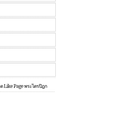
กด Like Page พระไตรปิฎก