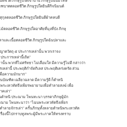
อดชีวิต ภิกษุรูปใดเข้าบ้าน ภิกษุรูปนั้นมีโทษ
ณฑบาตตลอดชีวิต ภิกษุรูปใดยินดีกิจนิมนต์
สุกุลตลอดชีวิต ภิกษุรูปใดยินดีผ้าคหบดี
้ตลอดชีวิต ภิกษุรูปใดอาศัยที่มุงที่บัง ภิกษุ
ลาและเนื้อตลอดชีวิต ภิกษุรูปใดฉันปลาและ
ตวัตถุ ๕ ประการเหล่านั้น พวกเราจง
ระการเหล่านี้เถิด”
 พวกที่ไม่ศรัทธา ไม่เลื่อมใส มีความรู้ไม่ดี กล่าวว่า
หล่านี้ ประพฤติกำจัดกิเลส ประพฤติเคร่งครัด ส่วน
ื่อความมักมาก”
็นบัณฑิต เฉลียวฉลาด มีความรู้ดี ก็ตำหนิ
ะเทวทัตจึงเพียรพยายามเพื่อทำลายสงฆ์ เพื่อ
าคเล่า”
ชนตำหนิ ประณาม โพนทะนา บรรดาภิกษุผู้มัก
ระณาม โพนทะนาว่า “ไฉนพระเทวทัตจึงเพียร
ทำลายจักรเล่า” ครั้นภิกษุทั้งหลายตำหนิพระเทวทัต
เรื่องนี้ไปกราบทูลพระผู้มีพระภาคให้ทรงทราบ