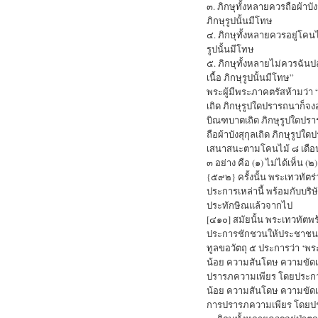
๓. ภิกษุทั้งหลายควรถือผ้าบัง
ภิกษุรูปนั้นมีโทษ
๔. ภิกษุทั้งหลายควรอยู่โคนไม
รูปนั้นมีโทษ
๕. ภิกษุทั้งหลายไม่ควรฉันป
เนื้อ ภิกษุรูปนั้นมีโทษ”
พระผู้มีพระภาคตรัสห้ามว่า 
เถิด ภิกษุรูปใดปรารถนาก็จง
บิณฑบาตเถิด ภิกษุรูปใดปราร
ถือผ้าบังสุกุลเถิด ภิกษุรูป
เสนาสนะตามโคนไม้ ๘ เดือนเท
๓ อย่าง คือ (๑) ไม่ได้เห็น (๒)
{๕๙๒} ครั้งนั้น พระเทวทัตร่
ประการเหล่านี้ พร้อมกับบร
ประทักษิณแล้วจากไป
[๔๑๐] สมัยนั้น พระเทวทัตพร้
ประการชักชวนให้ประชาชนเช
ทูลขอวัตถุ ๕ ประการว่า ‘พร
น้อย ความสันโดษ ความขัดเ
ปรารภความเพียร โดยประการต่
น้อย ความสันโดษ ความขัดเ
การปรารภความเพียร โดยประ