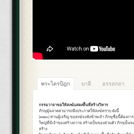
พระไตรปิฎก
บาลี
อรรถกถา
กรรมวาจาขอให้สงฆ์แสดงพื้นที่สร้างวิหาร
ภิกษุผู้ฉลาดสามารถพึงประกาศให้สงฆ์ทราบ ดังนี้
[๓๗๐] ท่านผู้เจริญ ขอสงฆ์จงฟังข้าพเจ้า ภิกษุชื่อนี้ต้องกา
ใหญ่ที่มีเจ้าของสร้างถวาย สร้างเป็นของส่วนตัว ภิกษุนั้นขอ
สร้าง