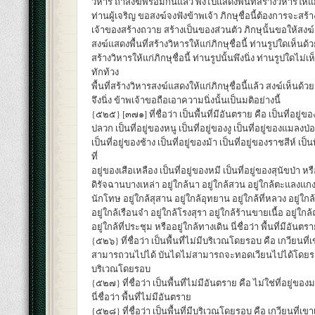
วิหาร ถ้าสงฆ์พร้อมกันแล้ว พึงไปแสดงพื้นที่สร้างวิหารให้แก่ภิ
ท่านผู้เจริญ ขอสงฆ์จงฟังข้าพเจ้า ภิกษุชื่อนี้ต้องการจะสร้า
เจ้าของสร้างถวาย สร้างเป็นของส่วนตัว ภิกษุนั้นขอให้สงฆ์
สงฆ์แสดงพื้นที่สร้างวิหารให้แก่ภิกษุชื่อนี้ ท่านรูปใดเห็นด้
สร้างวิหารให้แก่ภิกษุชื่อนี้ ท่านรูปนั้นพึงนิ่ง ท่านรูปใดไม่เ
ทักท้วง
พื้นที่สร้างวิหารสงฆ์แสดงให้แก่ภิกษุชื่อนี้แล้ว สงฆ์เห็นด้ว
จึงนิ่ง ข้าพเจ้าขอถือเอาความนิ่งนั้นเป็นมติอย่างนี้
{๕๒๕} [๓๗๑] ที่ชื่อว่า เป็นพื้นที่มีอันตราย คือ เป็นที่อยู่ขอ
ปลวก เป็นที่อยู่ของหนู เป็นที่อยู่ของงู เป็นที่อยู่ของแมลงป
เป็นที่อยู่ของช้าง เป็นที่อยู่ของม้า เป็นที่อยู่ของราชสีห์ เป็น
ที่
อยู่ของเสือเหลือง เป็นที่อยู่ของหมี เป็นที่อยู่ของสุนัขป่า หรื
ดิรัจฉานบางเหล่า อยู่ใกล้นา อยู่ใกล้สวน อยู่ใกล้ตะแลงแกง
นักโทษ อยู่ใกล้สุสาน อยู่ใกล้อุทยาน อยู่ใกล้ที่หลวง อยู่ใกล
อยู่ใกล้เรือนจำ อยู่ใกล้โรงสุรา อยู่ใกล้ร้านขายเนื้อ อยู่ใก
อยู่ใกล้ที่ประชุม หรืออยู่ใกล้ทางเดิน นี่ชื่อว่า พื้นที่มีอันตร
{๕๒๖} ที่ชื่อว่า เป็นพื้นที่ไม่มีบริเวณโดยรอบ คือ เกวียนที
สามารถวนไปได้ บันไดไม่สามารถจะทอดเวียนไปได้โดยรอบ นี้
บริเวณโดยรอบ
{๕๒๗} ที่ชื่อว่า เป็นพื้นที่ไม่มีอันตราย คือ ไม่ใช่ที่อยู่ข
นี่ชื่อว่า พื้นที่ไม่มีอันตราย
{๕๒๘} ที่ชื่อว่า เป็นพื้นที่มีบริเวณโดยรอบ คือ เกวียนที่เ