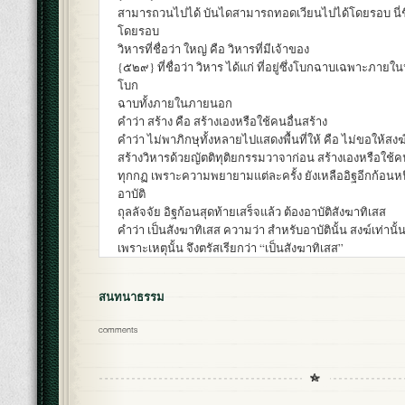
สามารถวนไปได้ บันไดสามารถทอดเวียนไปได้โดยรอบ นี่ชื่อว
โดยรอบ
วิหารที่ชื่อว่า ใหญ่ คือ วิหารที่มีเจ้าของ
{๕๒๙} ที่ชื่อว่า วิหาร ได้แก่ ที่อยู่ซึ่งโบกฉาบเฉพาะภาย
โบก
ฉาบทั้งภายในภายนอก
คำว่า สร้าง คือ สร้างเองหรือใช้คนอื่นสร้าง
คำว่า ไม่พาภิกษุทั้งหลายไปแสดงพื้นที่ให้ คือ ไม่ขอให้สงฆ์
สร้างวิหารด้วยญัตติทุติยกรรมวาจาก่อน สร้างเองหรือใช้คนอ
ทุกกฏ เพราะความพยายามแต่ละครั้ง ยังเหลืออิฐอีกก้อนหนึ่
อาบัติ
ถุลลัจจัย อิฐก้อนสุดท้ายเสร็จแล้ว ต้องอาบัติสังฆาทิเสส
คำว่า เป็นสังฆาทิเสส ความว่า สำหรับอาบัตินั้น สงฆ์เท่านั้
เพราะเหตุนั้น จึงตรัสเรียกว่า “เป็นสังฆาทิเสส”
สนทนาธรรม
comments