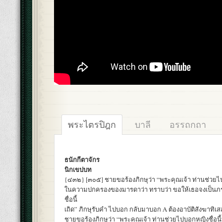
พระไตรปิฎก
บาลี
อรรถกถา
ธนักกีตาจักร
นิกเขปบท
{๔๓๒} [๓๐๕] ชายขอร้องภิกษุว่า “พระคุณเจ้า ท่านช่วยไปบอก
ในความปกครองของมารดาว่า ทราบว่า ขอให้เธอจงเป็นภ
ชื่อนี้
เถิด” ภิกษุรับคำ ไปบอก กลับมาบอก A ต้องอาบัติสังฆาทิเส
ชายขอร้องภิกษุว่า “พระคุณเจ้า ท่านช่วยไปบอกหญิงชื่อนี้ท