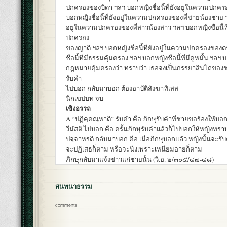
ปกครองของบิดา ฯลฯ บอกหญิงชื่อนี้ที่ยังอยู่ในความปก
บอกหญิงชื่อนี้ที่ยังอยู่ในความปกครองของพี่ชายน้องชาย ฯล
อยู่ในความปกครองของพี่สาวน้องสาว ฯลฯ บอกหญิงชื่อนี้ที
ปกครอง
ของญาติ ฯลฯ บอกหญิงชื่อนี้ที่ยังอยู่ในความปกครองของ
ชื่อนี้ที่มีธรรมคุ้มครอง ฯลฯ บอกหญิงชื่อนี้ที่มีคู่หมั้น ฯลฯ บอ
กฎหมายคุ้มครองว่า ทราบว่า เธอจงเป็นภรรยาสินไถ่ของชายช
รับคำ
ไปบอก กลับมาบอก ต้องอาบัติสังฆาทิเสส
นิกเขปบท จบ
เชิงอรรถ
A “ปฏิคฺคณฺหาติ” รับคำ คือ ภิกษุรับคำที่ชายขอร้องให้บอ
วีมํสติ ไปบอก คือ ครั้นภิกษุรับคำแล้วก็ไปบอกให้หญิงทรา
ปจฺจาหรติ กลับมาบอก คือ เมื่อภิกษุบอกแล้ว หญิงนั้นจะรั
จะปฏิเสธก็ตาม หรือจะนิ่งเพราะเหนียมอายก็ตาม
ภิกษุกลับมาแจ้งข่าวแก่ชายนั้น (วิ.อ. ๒/๓๐๕/๔๗-๔๘)
สนทนาธรรม
comments