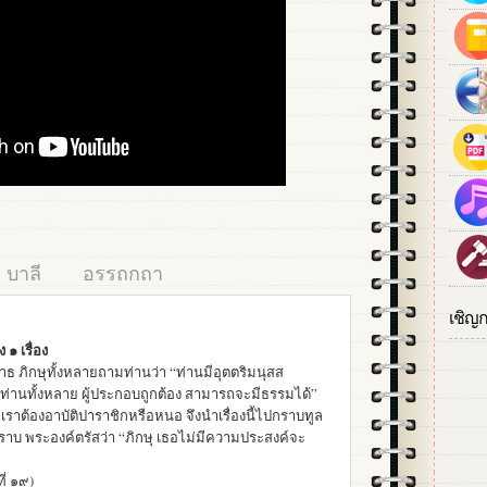
บาลี
อรรถกถา
เชิญ
๑ เรื่อง
าพาธ ภิกษุทั้งหลายถามท่านว่า “ท่านมีอุตตริมนุสส
ท่านทั้งหลาย ผู้ประกอบถูกต้อง สามารถจะมีธรรมได้”
เราต้องอาบัติปาราชิกหรือหนอ จึงนำเรื่องนี้ไปกราบทูล
าบ พระองค์ตรัสว่า “ภิกษุ เธอไม่มีความประสงค์จะ
ที่ ๑๙)