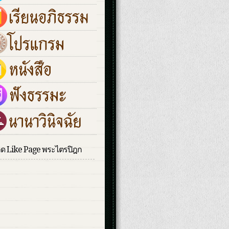
กด Like Page พระไตรปิฎก