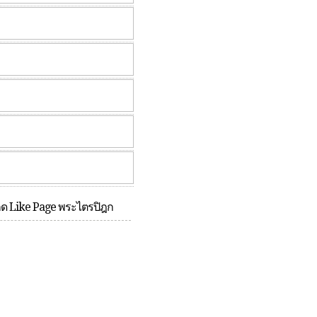
กด Like Page พระไตรปิฎก