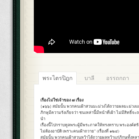
พระไตรปิฎก
บาลี
อรรถกถา
เรื่องไม่ใช่เจ้าของ ๗ เรื่อง
{๑๖๖} สมัยนั้น พวกคนเฝ้าสวนมะม่วงได้ถวายผลมะม่วงแก่
ภิกษุมีความรังเกียจว่า ชนเหล่านี้มีหน้าที่เฝ้า ไม่มีสิทธิ์จ
นำ
เรื่องนี้ไปกราบทูลพระผู้มีพระภาคให้ทรงทราบ พระองค์ตรัส
ไม่ต้องอาบัติ เพราะคนเฝ้าถวาย” (เรื่องที่ ๑๒๔)
สมัยนั้น พวกคนเฝ้าสวนหว้าได้ถวายผลหว้าแก่ภิกษุทั้งหลา