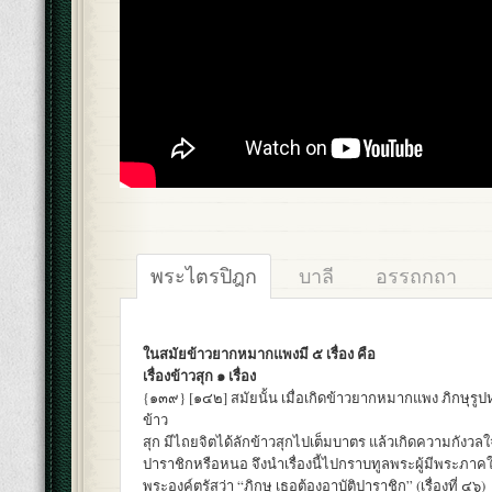
พระไตรปิฎก
บาลี
อรรถกถา
ในสมัยข้าวยากหมากแพงมี ๕ เรื่อง คือ
เรื่องข้าวสุก ๑ เรื่อง
{๑๓๙} [๑๔๒] สมัยนั้น เมื่อเกิดข้าวยากหมากแพง ภิกษุรูป
ข้าว
สุก มีไถยจิตได้ลักข้าวสุกไปเต็มบาตร แล้วเกิดความกังวลใจ
ปาราชิกหรือหนอ จึงนำเรื่องนี้ไปกราบทูลพระผู้มีพระภา
พระองค์ตรัสว่า “ภิกษุ เธอต้องอาบัติปาราชิก” (เรื่องที่ ๔๖)