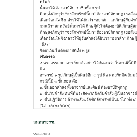
ทรัพย์
นั้นมาได้ ต้องอาบัติปาราชิกทั้ง ๒ รูป
ภิกษุสั่งภิกษุว่า “จงลักทรัพย์นี้มา” ต้องอาบัติทุกกฏ เธอสั่
เดือดร้อนใจ จึงกล่าวให้ได้ยินว่า “อย่าลัก” แต่ภิกษุผู้รับคำสั
ผมแล้ว” ลักทรัพย์นั้นมาได้ ภิกษุผู้สั่งไม่ต้องอาบัติ ภิกษุผู้
ภิกษุสั่งภิกษุว่า “จงลักทรัพย์นี้มา” ต้องอาบัติทุกกฏ เธอสั่
เดือดร้อนใจ จึงกล่าวให้ผู้รับคำสั่งได้ยินว่า “อย่าลัก” ภิกษุผู้
“ดีละ”
จึงงดเว้น ไม่ต้องอาบัติทั้ง ๒ รูป
เชิงอรรถ
A พระอรรถกถาจารย์ยกตัวอย่างไว้ชัดเจนว่า ในกรณีนี้มีภิกษุ
คือ
อาจารย์ ๑ รูป ภิกษุผู้เป็นศิษย์อีก ๓ รูป คือ พุทธรักขิต ธัม
กรณีนี้มี ๓ ขั้นตอน คือ
๑. ขั้นออกคำสั่ง ทั้งอาจารย์และศิษย์ ต้องอาบัติทุกกฏ
๒. ขั้นรับคำสั่ง ทันทีที่พระสังฆรักขิตรับคำสั่ง ผู้เป็นอาจารย
๓. ขั้นปฏิบัติการ ถ้าพระสังฆรักขิตลักทรัพย์นั้นมาได้ ทั้ง ๔
(วิ.อ. ๑/๑๒๑/๔๐๒)
สนทนาธรรม
comments